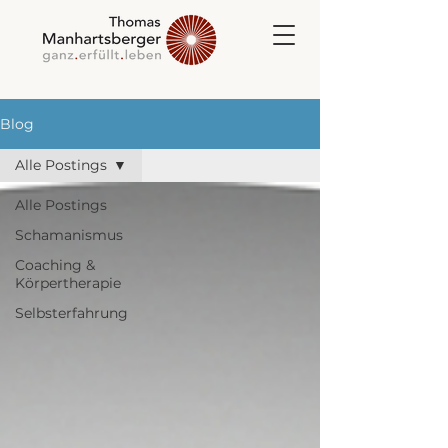
Blog
Alle Postings
Alle Postings
Schamanismus
Coaching &
Körpertherapie
Selbsterfahrung