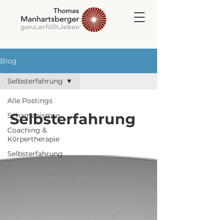
Blog
Selbsterfahrung
Alle Postings
Selbsterfahrung
Schamanismus
Coaching &
Körpertherapie
Selbsterfahrung